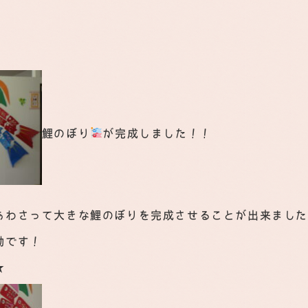
鯉のぼり
が完成しました！！
あわさって大きな鯉のぼりを完成させることが出来まし
動です！
★