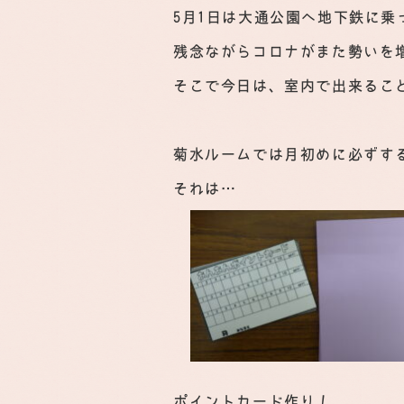
5月1日は大通公園へ地下鉄に
残念ながらコロナがまた勢いを
そこで今日は、室内で出来るこ
菊水ルームでは月初めに必ずす
それは…
ポイントカード作り！