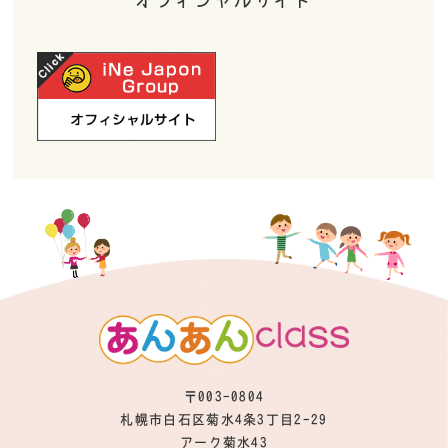
〒003-0804
札幌市白石区菊水4条3丁目2-29
アーク菊水43